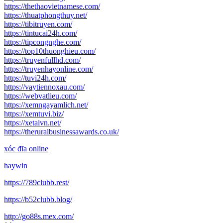
https://thethaovietnamese.com/
https://thuatphongthuy.net/
https://tibitruyen.com/
https://tintucai24h.com/
https://tipcongnghe.com/
https://top10thuonghieu.com/
https://truyenfullhd.com/
https://truyenhayonline.com/
https://tuvi24h.com/
https://vaytiennoxau.com/
https://webvatlieu.com/
https://xemngayamlich.net/
https://xemtuvi.biz/
https://xetaivn.net/
https://theruralbusinessawards.co.uk/
xóc đĩa online
haywin
https://789clubb.rest/
https://b52clubb.blog/
http://go88s.mex.com/