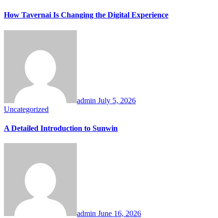
How Tavernai Is Changing the Digital Experience
admin
July 5, 2026
Uncategorized
A Detailed Introduction to Sunwin
admin
June 16, 2026