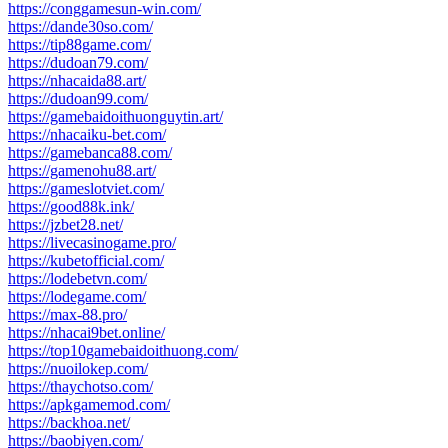
https://conggamesun-win.com/
https://dande30so.com/
https://tip88game.com/
https://dudoan79.com/
https://nhacaida88.art/
https://dudoan99.com/
https://gamebaidoithuonguytin.art/
https://nhacaiku-bet.com/
https://gamebanca88.com/
https://gamenohu88.art/
https://gameslotviet.com/
https://good88k.ink/
https://jzbet28.net/
https://livecasinogame.pro/
https://kubetofficial.com/
https://lodebetvn.com/
https://lodegame.com/
https://max-88.pro/
https://nhacai9bet.online/
https://top10gamebaidoithuong.com/
https://nuoilokep.com/
https://thaychotso.com/
https://apkgamemod.com/
https://backhoa.net/
https://baobiyen.com/