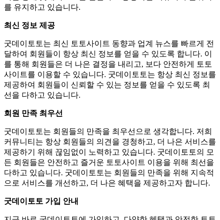
를 유지하고 있습니다.
최신 정보 제공
굿데이토토는 최신 토토사이트 동향과 업계 뉴스를 빠르게 전
달하여 회원들이 항상 최신 정보를 얻을 수 있도록 합니다. 이
를 통해 회원들은 더 나은 결정을 내리고, 보다 안전하게 토토
사이트를 이용할 수 있습니다. 굿데이토토는 항상 최신 정보를
제공하여 회원들이 신뢰할 수 있는 정보를 얻을 수 있도록 최
선을 다하고 있습니다.
회원 만족 최우선
굿데이토토는 회원들의 만족을 최우선으로 생각합니다. 저희
커뮤니티는 항상 회원들의 의견을 경청하고, 더 나은 서비스를
제공하기 위해 끊임없이 노력하고 있습니다. 굿데이토토의 모
든 회원들은 안전하고 즐거운 토토사이트 이용을 위해 최선을
다하고 있습니다. 굿데이토토는 회원들의 만족을 위해 지속적
으로 서비스를 개선하고, 더 나은 혜택을 제공하고자 합니다.
굿데이토토 가입 안내
지금 바로 굿데이토토에 가입하고, 다양한 혜택과 안전한 토토