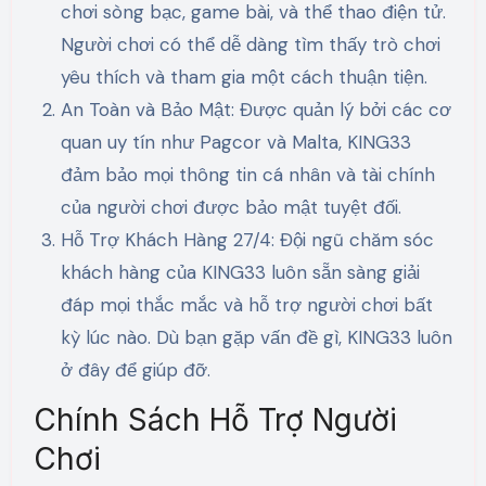
chơi sòng bạc, game bài, và thể thao điện tử.
Người chơi có thể dễ dàng tìm thấy trò chơi
yêu thích và tham gia một cách thuận tiện.
An Toàn và Bảo Mật: Được quản lý bởi các cơ
quan uy tín như Pagcor và Malta, KING33
đảm bảo mọi thông tin cá nhân và tài chính
của người chơi được bảo mật tuyệt đối.
Hỗ Trợ Khách Hàng 27/4: Đội ngũ chăm sóc
khách hàng của KING33 luôn sẵn sàng giải
đáp mọi thắc mắc và hỗ trợ người chơi bất
kỳ lúc nào. Dù bạn gặp vấn đề gì, KING33 luôn
ở đây để giúp đỡ.
Chính Sách Hỗ Trợ Người
Chơi