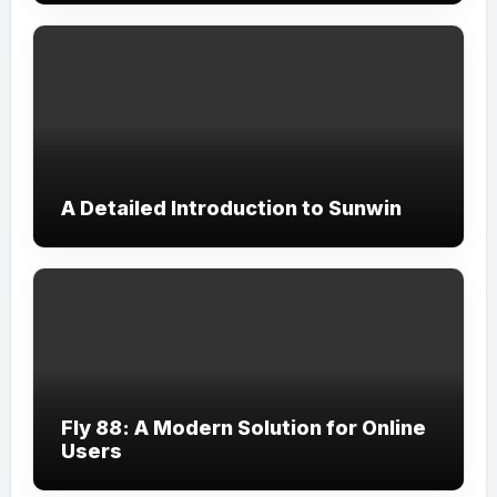
A Detailed Introduction to Sunwin
Fly 88: A Modern Solution for Online
Users