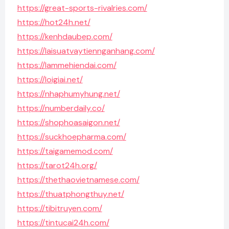
https://great-sports-rivalries.com/
https://hot24h.net/
https://kenhdaubep.com/
https://laisuatvaytiennganhang.com/
https://lammehiendai.com/
https://loigiai.net/
https://nhaphumyhung.net/
https://numberdaily.co/
https://shophoasaigon.net/
https://suckhoepharma.com/
https://taigamemod.com/
https://tarot24h.org/
https://thethaovietnamese.com/
https://thuatphongthuy.net/
https://tibitruyen.com/
https://tintucai24h.com/