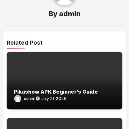
By
admin
Related Post
Pikashow APK Beginner’s Guide
admin
July 21, 2026