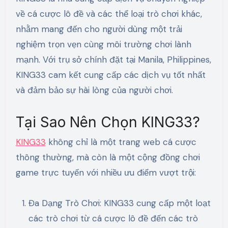
về cá cược lô đề và các thể loại trò chơi khác,
nhằm mang đến cho người dùng một trải
nghiệm trọn vẹn cùng môi trường chơi lành
mạnh. Với trụ sở chính đặt tại Manila, Philippines,
KING33 cam kết cung cấp các dịch vụ tốt nhất
và đảm bảo sự hài lòng của người chơi.
Tại Sao Nên Chọn KING33?
KING33
không chỉ là một trang web cá cược
thông thường, mà còn là một cộng đồng chơi
game trực tuyến với nhiều ưu điểm vượt trội:
Đa Dạng Trò Chơi: KING33 cung cấp một loạt
các trò chơi từ cá cược lô đề đến các trò