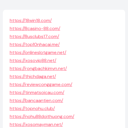
https://18win18.com/
https://8casino-88.com/
https://8usclubs17.com/
https://top10nhacai.me/
https://onlineslotgame.net/
https://xosovip88.net/
https://rongbachkimvn.net/
https://thichdaga.net/
https://reviewconggame.com/
https://tinmatsoicau.com/
https://bancaantien.com/
https://topnohu.club/
https://nohu88doithuong.com/
https://xosomayman.net/