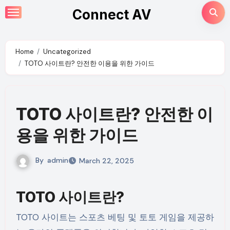
Skip
Connect AV
to
content
Home
Uncategorized
TOTO 사이트란? 안전한 이용을 위한 가이드
TOTO 사이트란? 안전한 이
용을 위한 가이드
By
admin
March 22, 2025
TOTO 사이트란?
TOTO 사이트는 스포츠 베팅 및 토토 게임을 제공하